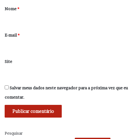
r
Nome
*
i
o
*
E-mail
*
Site
Salvar meus dados neste navegador para a próxima vez que eu
comentar.
Pesquisar