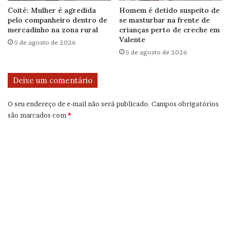
Coité: Mulher é agredida
Homem é detido suspeito de
pelo companheiro dentro de
se masturbar na frente de
mercadinho na zona rural
crianças perto de creche em
Valente
5 de agosto de 2026
5 de agosto de 2026
Deixe um comentário
O seu endereço de e-mail não será publicado.
Campos obrigatórios
são marcados com
*
C
o
m
e
n
t
á