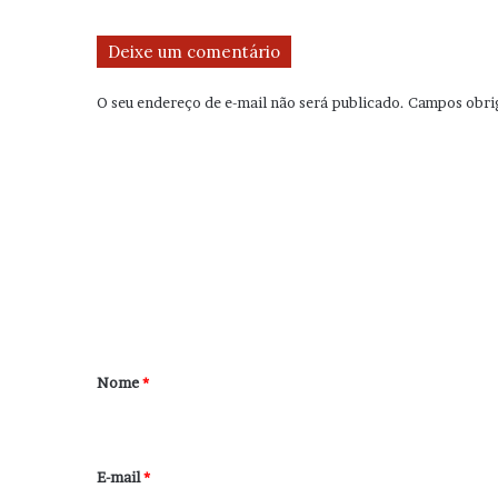
Deixe um comentário
O seu endereço de e-mail não será publicado.
Campos obri
C
o
m
e
n
t
á
r
Nome
*
i
o
*
E-mail
*