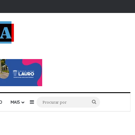
r
Barra Lateral
Procurar
O
MAIS
por