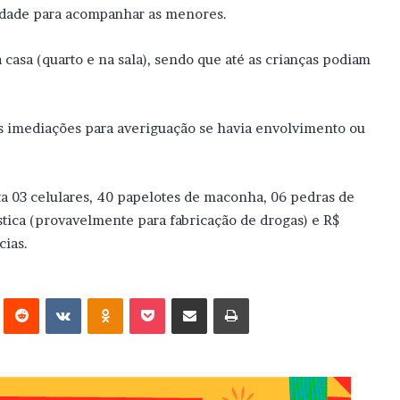
cidade para acompanhar as menores.
 casa (quarto e na sala), sendo que até as crianças podiam
as imediações para averiguação se havia envolvimento ou
ta 03 celulares, 40 papelotes de maconha, 06 pedras de
ustica (provavelmente para fabricação de drogas) e R$
cias.
erest
Reddit
VK
OK
Pocket
Compartilhar via e-mail
Imprimir