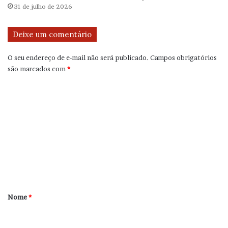
31 de julho de 2026
Deixe um comentário
O seu endereço de e-mail não será publicado.
Campos obrigatórios
são marcados com
*
C
o
m
e
n
t
á
r
Nome
*
i
o