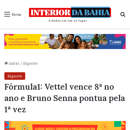
P
Menu
Início
/
Esporte
Esporte
Fórmula1: Vettel vence 8ª no
ano e Bruno Senna pontua pela
1ª vez