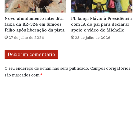
Novo afundamento interdita
PL lança Flávio à Presidência
faixa da BR-324 em Simões
com IA do pai para declarar
Filho após liberação da pista
apoio e vídeo de Michelle
27 de julho de 2026
25 de julho de 2026
Deixe um comentário
O seu endereço de e-mail não será publicado.
Campos obrigatórios
são marcados com
*
C
o
m
e
n
t