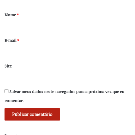
á
r
Nome
*
i
o
*
E-mail
*
Site
Salvar meus dados neste navegador para a próxima vez que eu
comentar.