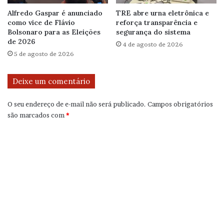
Alfredo Gaspar é anunciado
TRE abre urna eletrônica e
como vice de Flávio
reforça transparência e
Bolsonaro para as Eleições
segurança do sistema
de 2026
4 de agosto de 2026
5 de agosto de 2026
Deixe um comentário
O seu endereço de e-mail não será publicado.
Campos obrigatórios
são marcados com
*
C
o
m
e
n
t
á