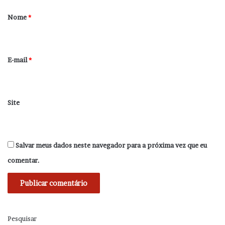
r
Nome
*
i
o
*
E-mail
*
Site
Salvar meus dados neste navegador para a próxima vez que eu
comentar.
Pesquisar