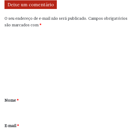
Deixe um comentário
O seu endereço de e-mail não será publicado.
Campos obrigatórios
são marcados com
*
C
o
m
e
n
t
á
r
Nome
*
i
o
*
E-mail
*