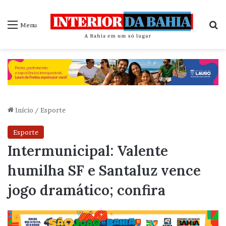
P
Menu
Início
/
Esporte
Esporte
Intermunicipal: Valente
humilha SF e Santaluz vence
jogo dramático; confira