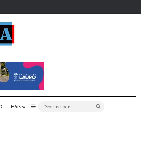
r
Barra Lateral
Procurar
O
MAIS
por