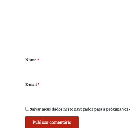
o
m
e
n
t
á
r
Nome
*
i
o
*
E-mail
*
Salvar meus dados neste navegador para a próxima vez 