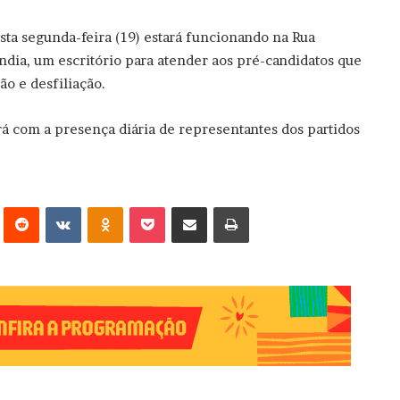
sta segunda-feira (19) estará funcionando na Rua
ndia, um escritório para atender aos pré-candidatos que
ão e desfiliação.
ará com a presença diária de representantes dos partidos
erest
Reddit
VK
OK
Pocket
Compartilhar via e-mail
Imprimir