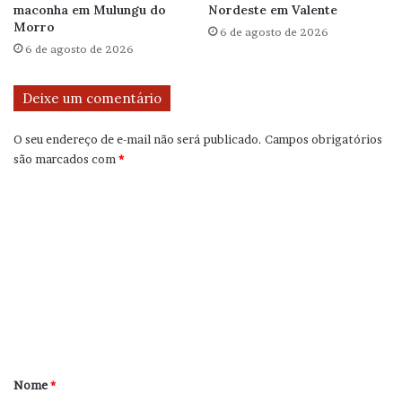
maconha em Mulungu do
Nordeste em Valente
Morro
6 de agosto de 2026
6 de agosto de 2026
Deixe um comentário
O seu endereço de e-mail não será publicado.
Campos obrigatórios
são marcados com
*
C
o
m
e
n
t
á
r
Nome
*