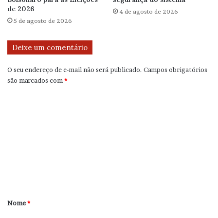
de 2026
4 de agosto de 2026
5 de agosto de 2026
Deixe um comentário
O seu endereço de e-mail não será publicado.
Campos obrigatórios
são marcados com
*
C
o
m
e
n
t
á
r
Nome
*
i