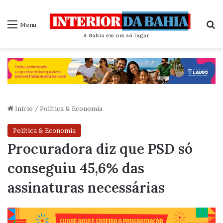
P
Menu
Início
/
Política & Economia
Política & Economia
Procuradora diz que PSD só
conseguiu 45,6% das
assinaturas necessárias