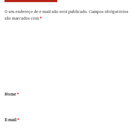
O seu endereço de e-mail não será publicado.
Campos obrigatórios
são marcados com
*
C
o
m
e
n
t
á
r
Nome
*
i
o
*
E-mail
*