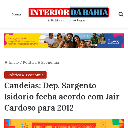
P
Menu
Início
/
Política & Economia
Política & Economia
Candeias: Dep. Sargento
Isidorio fecha acordo com Jair
Cardoso para 2012