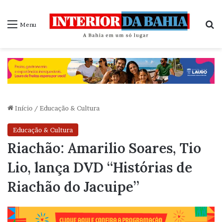
P
Menu
Início
/
Educação & Cultura
Educação & Cultura
Riachão: Amarilio Soares, Tio
Lio, lança DVD “Histórias de
Riachão do Jacuipe”