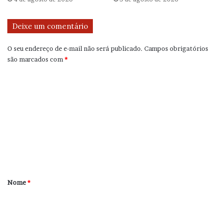
Deixe um comentário
O seu endereço de e-mail não será publicado.
Campos obrigatórios
são marcados com
*
C
o
m
e
n
t
á
r
Nome
*
i
o