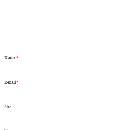
o
m
e
n
t
á
r
Nome
*
i
o
*
E-mail
*
Site