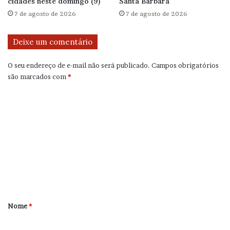
cidades neste domingo (9)
Santa Bárbara
7 de agosto de 2026
7 de agosto de 2026
Deixe um comentário
O seu endereço de e-mail não será publicado.
Campos obrigatórios
são marcados com
*
C
o
m
e
n
t
á
r
Nome
*
i