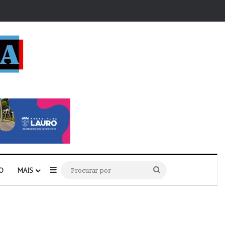
r
Barra Lateral
Procurar
O
MAIS
por