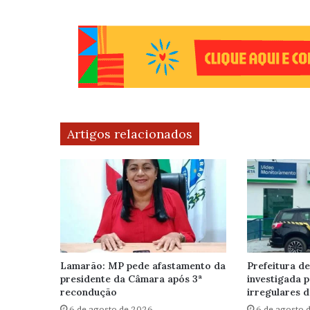
Artigos relacionados
Lamarão: MP pede afastamento da
Prefeitura de
presidente da Câmara após 3ª
investigada 
recondução
irregulares d
6 de agosto de 2026
6 de agosto 