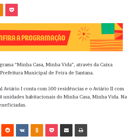
OK
Pocket
rama “Minha Casa, Minha Vida”, através da Caixa
Prefeitura Municipal de Feira de Santana.
 Aviário I conta com 500 residências e o Aviário II com
4 unidades habitacionais do Minha Casa, Minha Vida. Na
eneficiadas.
erest
Reddit
VK
OK
Pocket
Compartilhar via e-mail
Imprimir