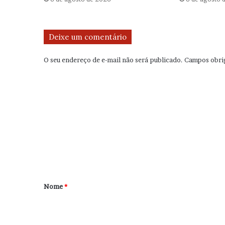
Deixe um comentário
O seu endereço de e-mail não será publicado.
Campos obri
C
o
m
e
n
t
á
r
Nome
*
i
o