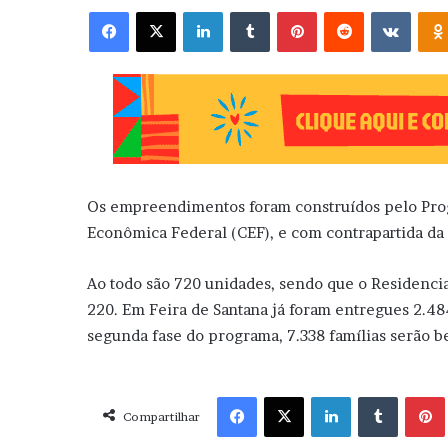
Facebook
X
Linkedin
Tumblr
Pinterest
Reddit
VK
Os empreendimentos foram construídos pelo Prog
Econômica Federal (CEF), e com contrapartida da 
Ao todo são 720 unidades, sendo que o Residencial
220. Em Feira de Santana já foram entregues 2.48
segunda fase do programa, 7.338 famílias serão b
Facebook
X
Linkedin
Tumblr
Pint
Compartilhar