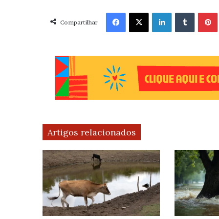
Facebook
X
Linkedin
Tumblr
Pint
Compartilhar
Artigos relacionados