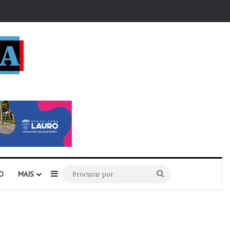
r
Barra Lateral
Procurar
O
MAIS
por