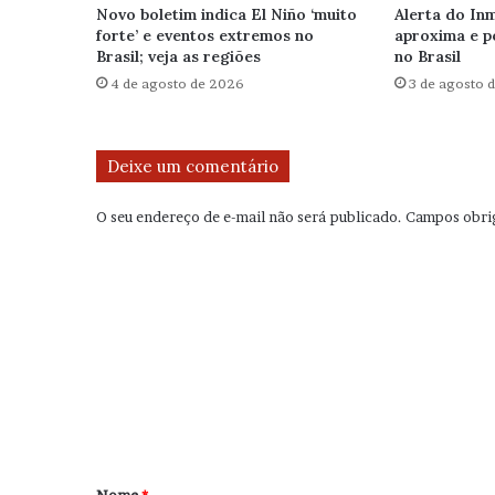
Novo boletim indica El Niño ‘muito
Alerta do Inm
forte’ e eventos extremos no
aproxima e p
Brasil; veja as regiões
no Brasil
4 de agosto de 2026
3 de agosto 
Deixe um comentário
O seu endereço de e-mail não será publicado.
Campos obri
C
o
m
e
n
t
á
r