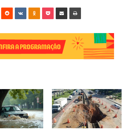
erest
Reddit
VK
OK
Pocket
Compartilhar via e-mail
Imprimir