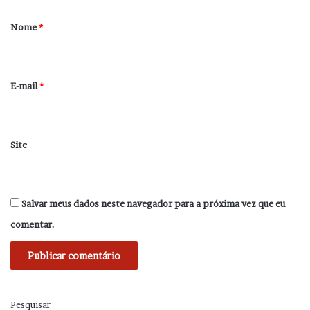
á
r
Nome
*
i
o
*
E-mail
*
Site
Salvar meus dados neste navegador para a próxima vez que eu
comentar.
Pesquisar