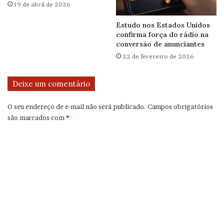
19 de abril de 2026
Estudo nos Estados Unidos
confirma força do rádio na
conversão de anunciantes
22 de fevereiro de 2026
Deixe um comentário
O seu endereço de e-mail não será publicado.
Campos obrigatórios
são marcados com
*
C
o
m
e
n
t