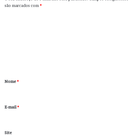
são marcados com
*
C
o
m
e
n
t
á
r
Nome
*
i
o
*
E-mail
*
Site