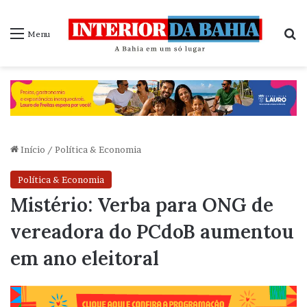
P
Menu
Início
/
Política & Economia
Política & Economia
Mistério: Verba para ONG de
vereadora do PCdoB aumentou
em ano eleitoral