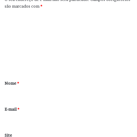
são marcados com
*
C
o
m
e
n
t
á
r
Nome
*
i
o
*
E-mail
*
Site