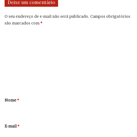
Deixe um comentário
O seu endereço de e-mail não será publicado.
Campos obrigatórios
são marcados com
*
C
o
m
e
n
t
á
r
Nome
*
i
o
*
E-mail
*