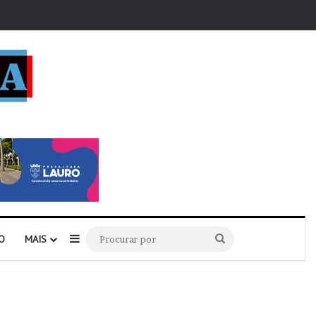
r
Barra Lateral
Procurar
O
MAIS
por