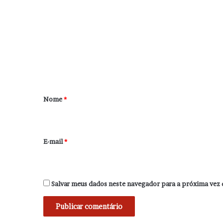
o
m
e
n
t
á
r
Nome
*
i
o
*
E-mail
*
Salvar meus dados neste navegador para a próxima vez 