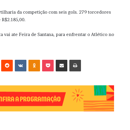
tilharia da competição com seis gols. 279 torcedores
 R$2.185,00.
 vai ate Feira de Santana, para enfrentar o Atlético no
erest
Reddit
VK
OK
Pocket
Compartilhar via e-mail
Imprimir