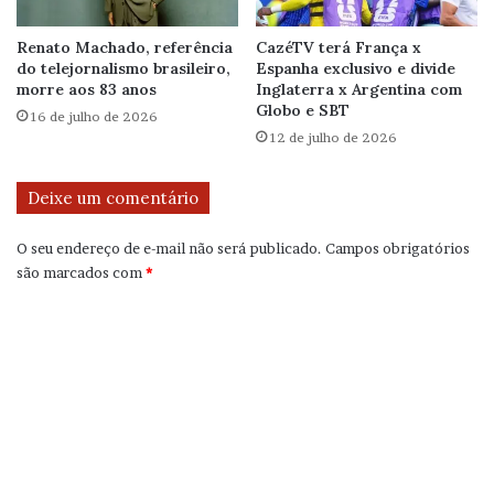
Renato Machado, referência
CazéTV terá França x
do telejornalismo brasileiro,
Espanha exclusivo e divide
morre aos 83 anos
Inglaterra x Argentina com
Globo e SBT
16 de julho de 2026
12 de julho de 2026
Deixe um comentário
O seu endereço de e-mail não será publicado.
Campos obrigatórios
são marcados com
*
C
o
m
e
n
t