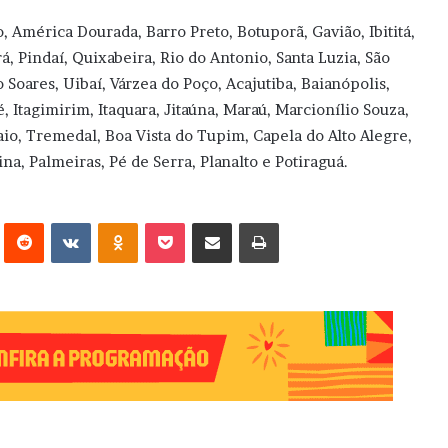
 América Dourada, Barro Preto, Botuporã, Gavião, Ibititá,
á, Pindaí, Quixabeira, Rio do Antonio, Santa Luzia, São
 Soares, Uibaí, Várzea do Poço, Acajutiba, Baianópolis,
, Itagimirim, Itaquara, Jitaúna, Maraú, Marcionílio Souza,
io, Tremedal, Boa Vista do Tupim, Capela do Alto Alegre,
tina, Palmeiras, Pé de Serra, Planalto e Potiraguá.
erest
Reddit
VK
OK
Pocket
Compartilhar via e-mail
Imprimir