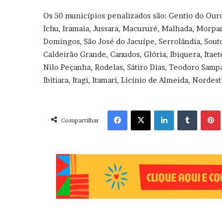
Os 50 municípios penalizados são: Gentio do Ouro,
Ichu, Iramaia, Jussara, Macururé, Malhada, Morpar
Domingos, São José do Jacuípe, Serrolândia, Souto
Caldeirão Grande, Canudos, Glória, Ibiquera, Itaeté
Nilo Peçanha, Rodelas, Sátiro Dias, Teodoro Sampa
Ibitiara, Itagi, Itamari, Licínio de Almeida, Nordes
Facebook
X
Linkedin
Tumblr
Pint
Compartilhar