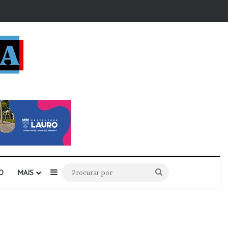
r
Barra Lateral
Procurar
O
MAIS
por