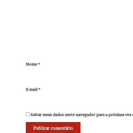
C
o
m
e
n
t
á
r
Nome
*
i
o
*
E-mail
*
Salvar meus dados neste navegador para a próxima vez 