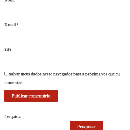
Nome
*
i
o
*
E-mail
*
Site
Salvar meus dados neste navegador para a próxima vez que eu
comentar.
Pesquisar
Pesquisar