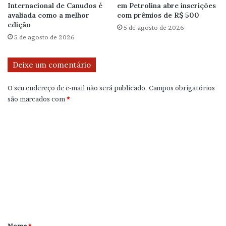
Internacional de Canudos é
em Petrolina abre inscrições
avaliada como a melhor
com prêmios de R$ 500
edição
5 de agosto de 2026
5 de agosto de 2026
Deixe um comentário
O seu endereço de e-mail não será publicado.
Campos obrigatórios
são marcados com
*
C
o
m
e
n
t
á
r