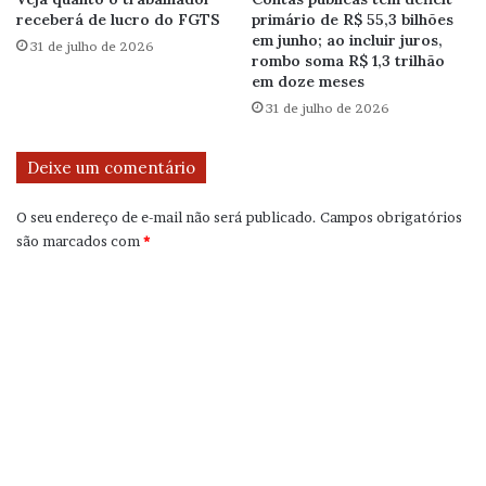
receberá de lucro do FGTS
primário de R$ 55,3 bilhões
em junho; ao incluir juros,
31 de julho de 2026
rombo soma R$ 1,3 trilhão
em doze meses
31 de julho de 2026
Deixe um comentário
O seu endereço de e-mail não será publicado.
Campos obrigatórios
são marcados com
*
C
o
m
e
n
t
á