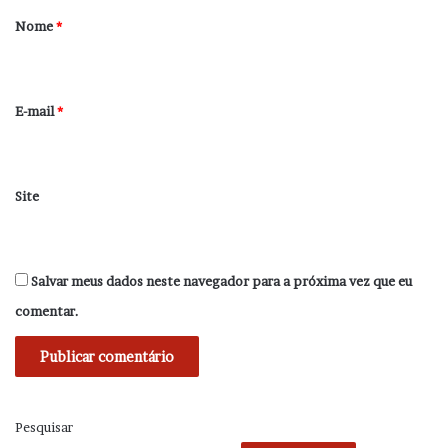
r
Nome
*
i
o
*
E-mail
*
Site
Salvar meus dados neste navegador para a próxima vez que eu
comentar.
Pesquisar