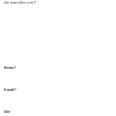
são marcados com
*
C
o
m
e
n
t
á
r
Nome
*
i
o
*
E-mail
*
Site