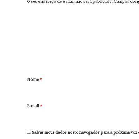
O seu endereço de e-mail não será publicado.
Campos obri
C
o
m
e
n
t
á
r
Nome
*
i
o
*
E-mail
*
Salvar meus dados neste navegador para a próxima vez 