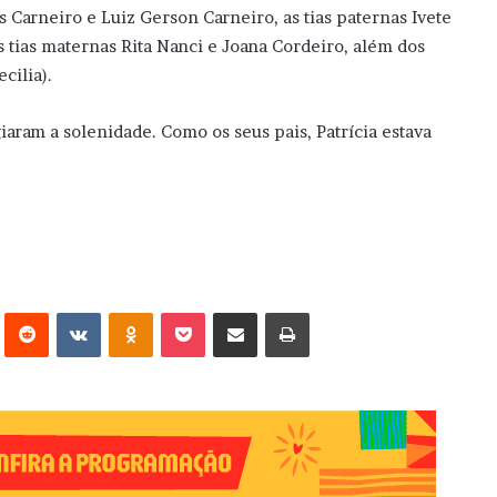
 Carneiro e Luiz Gerson Carneiro, as tias paternas Ivete
as tias maternas Rita Nanci e Joana Cordeiro, além dos
cilia).
iaram a solenidade. Como os seus pais, Patrícia estava
erest
Reddit
VK
OK
Pocket
Compartilhar via e-mail
Imprimir