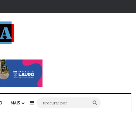
r
Barra Lateral
Procurar
O
MAIS
por