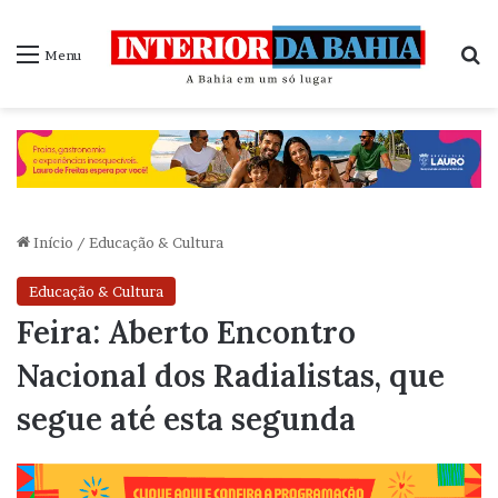
P
Menu
Início
/
Educação & Cultura
Educação & Cultura
Feira: Aberto Encontro
Nacional dos Radialistas, que
segue até esta segunda