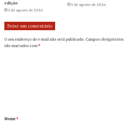
edição
5 de agosto de 2026
5 de agosto de 2026
Deixe um comentário
O seu endereço de e-mail não será publicado.
Campos obrigatórios
são marcados com
*
C
o
m
e
n
t
á
r
Nome
*
i