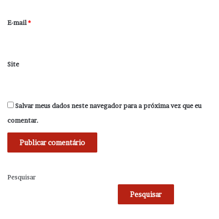
o
*
E-mail
*
Site
Salvar meus dados neste navegador para a próxima vez que eu
comentar.
Pesquisar
Pesquisar