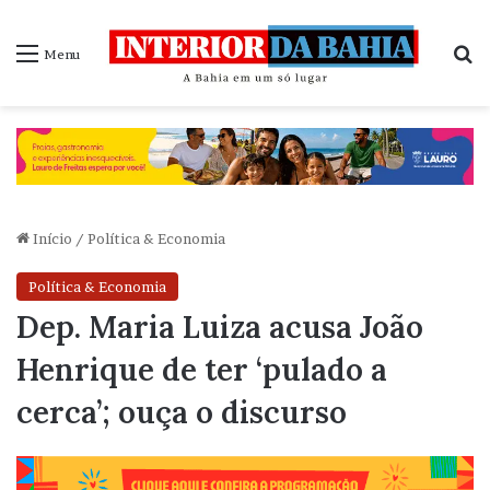
P
Menu
Início
/
Política & Economia
Política & Economia
Dep. Maria Luiza acusa João
Henrique de ter ‘pulado a
cerca’; ouça o discurso