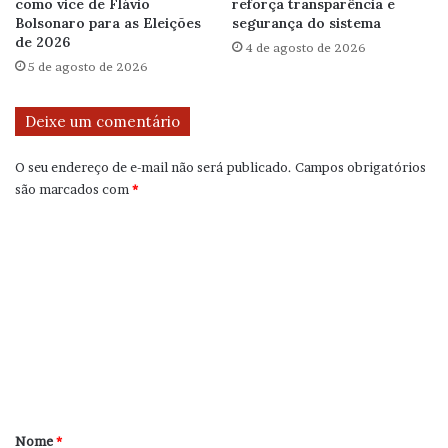
como vice de Flávio
reforça transparência e
Bolsonaro para as Eleições
segurança do sistema
de 2026
4 de agosto de 2026
5 de agosto de 2026
Deixe um comentário
O seu endereço de e-mail não será publicado.
Campos obrigatórios
são marcados com
*
C
o
m
e
n
t
á
r
Nome
*