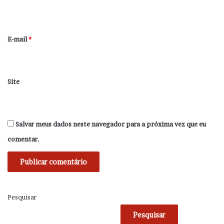
i
o
*
E-mail
*
Site
Salvar meus dados neste navegador para a próxima vez que eu
comentar.
Pesquisar
Pesquisar