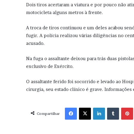
Dois tiros acertaram a viatura e por pouco não ati
motocicleta alguns metros à frente.
A troca de tiros continuou e um deles acabou sen
fugir. A polícia realizou várias diligências no c
acusado.
Na fuga o assaltante deixou para trás duas pistol
exclusivo de Exército.
O assaltante ferido foi socorrido e levado ao Hos
cirurgia, seu estado clínico é grave. Informações 
Facebook
X
Linkedin
Tumblr
Pint
Compartilhar