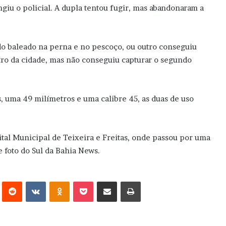
ngiu o policial. A dupla tentou fugir, mas abandonaram a
do baleado na perna e no pescoço, ou outro conseguiu
entro da cidade, mas não conseguiu capturar o segundo
as, uma 49 milímetros e uma calibre 45, as duas de uso
pital Municipal de Teixeira e Freitas, onde passou por uma
e foto do Sul da Bahia News.
erest
Reddit
VK
OK
Pocket
Compartilhar via e-mail
Imprimir