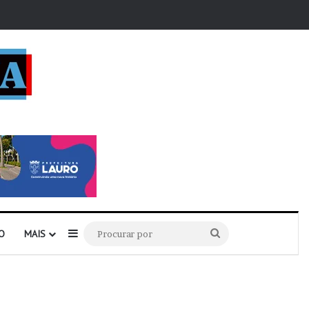
r
Barra Lateral
Procurar
O
MAIS
por