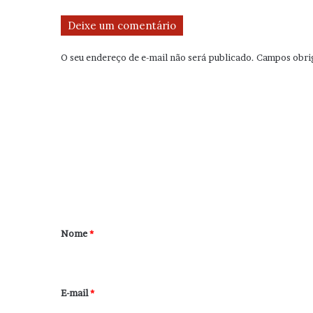
Deixe um comentário
O seu endereço de e-mail não será publicado.
Campos obri
C
o
m
e
n
t
á
r
Nome
*
i
o
*
E-mail
*