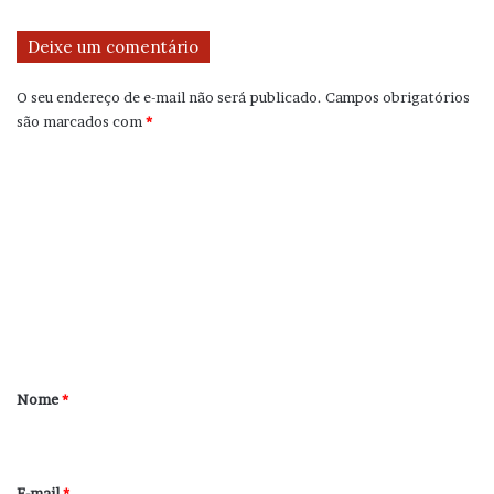
Deixe um comentário
O seu endereço de e-mail não será publicado.
Campos obrigatórios
são marcados com
*
C
o
m
e
n
t
á
r
Nome
*
i
o
*
E-mail
*