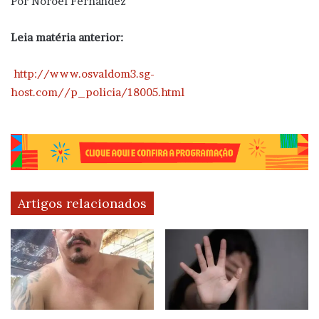
Por Noroel Fernandez
Leia matéria anterior:
http://www.osvaldom3.sg-
host.com//p_policia/18005.html
Artigos relacionados