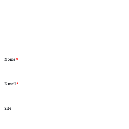
o
m
e
n
t
á
r
Nome
*
i
o
*
E-mail
*
Site