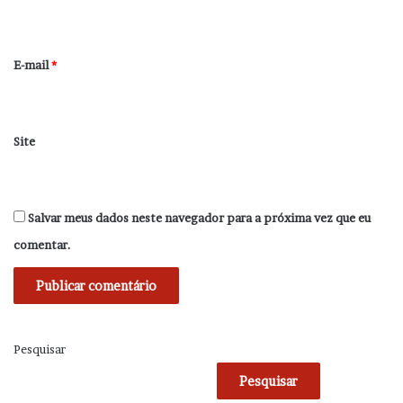
i
o
*
E-mail
*
Site
Salvar meus dados neste navegador para a próxima vez que eu
comentar.
Pesquisar
Pesquisar