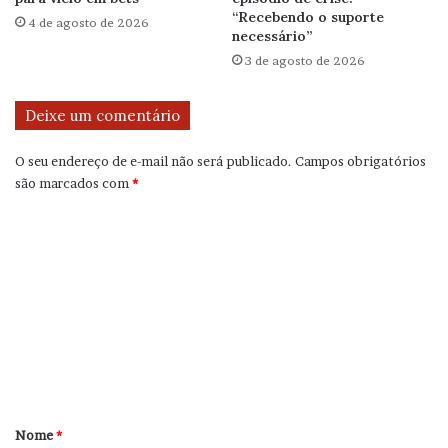
“Recebendo o suporte
4 de agosto de 2026
necessário”
3 de agosto de 2026
Deixe um comentário
O seu endereço de e-mail não será publicado.
Campos obrigatórios
são marcados com
*
C
o
m
e
n
t
á
r
Nome
*