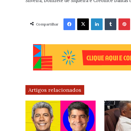
Silveira, Donizete de Siqueira e Creonice Dantas 
Facebook
X
Linkedin
Tumblr
Pint
Compartilhar
Artigos relacionados