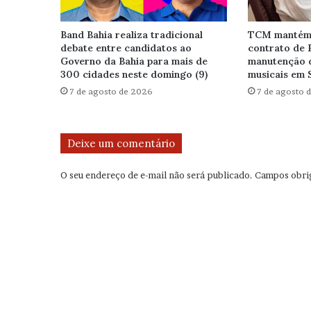
Band Bahia realiza tradicional
TCM mantém 
debate entre candidatos ao
contrato de 
Governo da Bahia para mais de
manutenção 
300 cidades neste domingo (9)
musicais em 
7 de agosto de 2026
7 de agosto 
Deixe um comentário
O seu endereço de e-mail não será publicado.
Campos obri
C
o
m
e
n
t