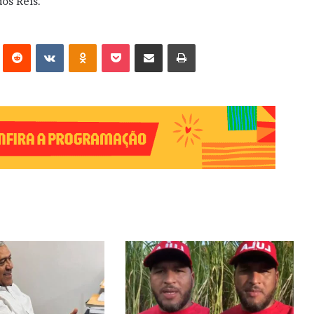
dos Reis.
erest
Reddit
VK
OK
Pocket
Compartilhar via e-mail
Imprimir