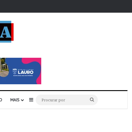
r
Barra Lateral
Procurar
O
MAIS
por