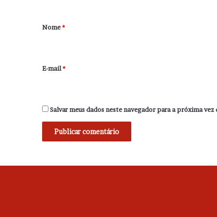
á
r
Nome
*
i
o
*
E-mail
*
Salvar meus dados neste navegador para a próxima vez 