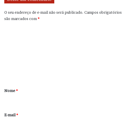
O seu endereço de e-mail não será publicado.
Campos obrigatórios
são marcados com
*
C
o
m
e
n
t
á
r
Nome
*
i
o
*
E-mail
*