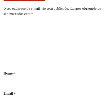
O seu endereço de e-mail não será publicado.
Campos obrigatórios
são marcados com
*
C
o
m
e
n
t
á
r
Nome
*
i
o
*
E-mail
*