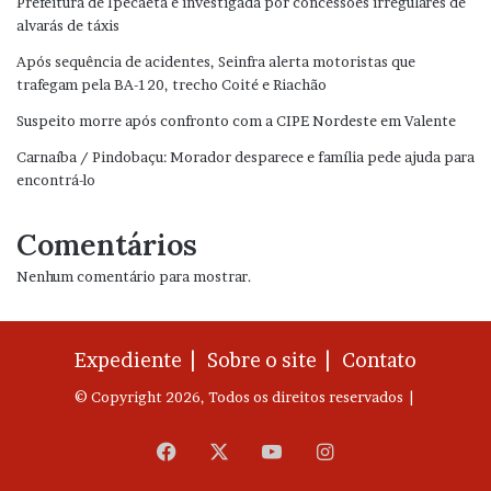
Prefeitura de Ipecaetá é investigada por concessões irregulares de
alvarás de táxis
Após sequência de acidentes, Seinfra alerta motoristas que
trafegam pela BA-120, trecho Coité e Riachão
Suspeito morre após confronto com a CIPE Nordeste em Valente
Carnaíba / Pindobaçu: Morador desparece e família pede ajuda para
encontrá-lo
Comentários
Nenhum comentário para mostrar.
Expediente |
Sobre o site |
Contato
© Copyright 2026, Todos os direitos reservados |
Facebook
X
YouTube
Instagram