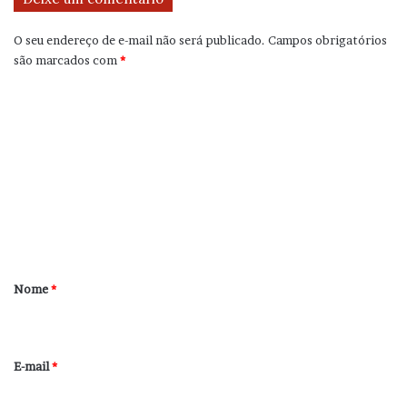
O seu endereço de e-mail não será publicado.
Campos obrigatórios
são marcados com
*
C
o
m
e
n
t
á
r
Nome
*
i
o
*
E-mail
*