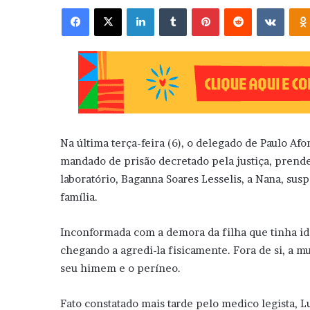
Facebook
X
Linkedin
Tumblr
Pinterest
Reddit
VK
Na última terça-feira (6), o delegado de Paulo A
mandado de prisão decretado pela justiça, prende
laboratório, Baganna Soares Lesselis, a Nana, suspe
família.
Inconformada com a demora da filha que tinha ido
chegando a agredi-la fisicamente. Fora de si, a 
seu himem e o períneo.
Fato constatado mais tarde pelo medico legista, Lu