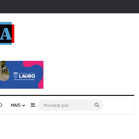
r
Barra Lateral
Procurar
O
MAIS
por