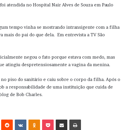
 foi atendida no Hospital Nair Alves de Souza em Paulo
gum tempo vinha se mostrando intransigente com a filha
a mais do pai do que dela. Em entrevista a TV São
nicialmente negou o fato porque estava com medo, mas
que atingiu despretensiosamente a vagina da menina.
o piso do sanitário e caiu sobre o corpo da filha. Após o
ob a responsabilidade de uma instituição que cuida de
blog de Bob Charles.
erest
Reddit
VK
OK
Pocket
Compartilhar via e-mail
Imprimir