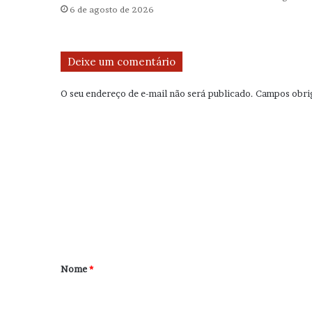
6 de agosto de 2026
Deixe um comentário
O seu endereço de e-mail não será publicado.
Campos obri
C
o
m
e
n
t
á
r
Nome
*
i
o