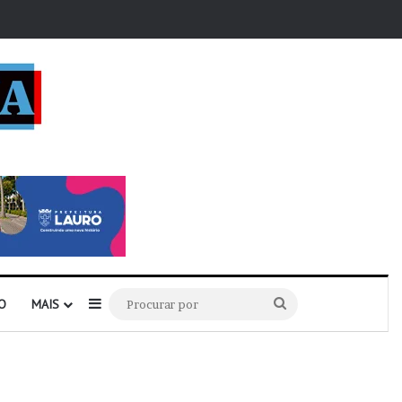
r
Barra Lateral
Procurar
O
MAIS
por