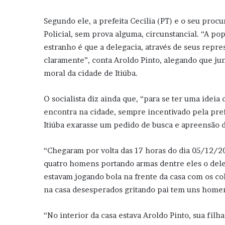
Segundo ele, a prefeita Cecilia (PT) e o seu pro
Policial, sem prova alguma, circunstancial. “A po
estranho é que a delegacia, através de seus repr
claramente”, conta Aroldo Pinto, alegando que j
moral da cidade de Itiúba.
O socialista diz ainda que, “para se ter uma ideia
encontra na cidade, sempre incentivado pela pref
Itiúba exarasse um pedido de busca e apreensão d
“Chegaram por volta das 17 horas do dia 05/12/201
quatro homens portando armas dentre eles o deleg
estavam jogando bola na frente da casa com os co
na casa desesperados gritando pai tem uns homen
“No interior da casa estava Aroldo Pinto, sua filh