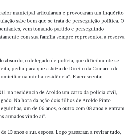
curador municipal articularam e provocaram um Inquérito
pulação sabe bem que se trata de perseguição política. O
esentantes, vem tomando partido e perseguindo
untamente com sua família sempre representou a reserva
 do absurdo, o delegado de polícia, que dificilmente se
eita, pediu para que a Juíza de Direito da Comarca de
omiciliar na minha residência”. E acrescenta:
1 na residência de Aroldo um carro da polícia civil,
ado. Na hora da ação dois filhos de Aroldo Pinto
leguinhas, um de 06 anos, o outro com 08 anos e entram
s armados vindo aí”.
a de 13 anos e sua esposa. Logo passaram a revirar tudo,