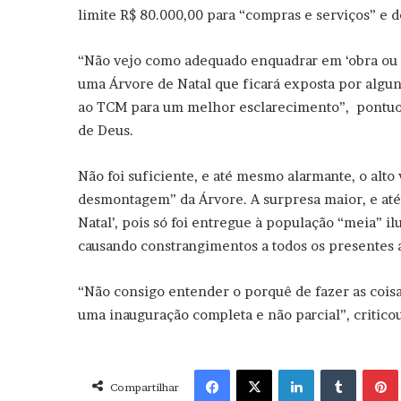
limite R$ 80.000,00 para “compras e serviços” e d
“Não vejo como adequado enquadrar em ‘obra ou
uma Árvore de Natal que ficará exposta por algun
ao TCM para um melhor esclarecimento”, pontuou
de Deus.
Não foi suficiente, e até mesmo alarmante, o alt
desmontagem” da Árvore. A surpresa maior, e at
Natal’, pois só foi entregue à população “meia” i
causando constrangimentos a todos os presentes 
“Não consigo entender o porquê de fazer as cois
uma inauguração completa e não parcial”, critico
Facebook
X
Linkedin
Tumblr
Pint
Compartilhar