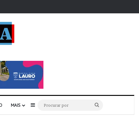
r
Barra Lateral
Procurar
O
MAIS
por