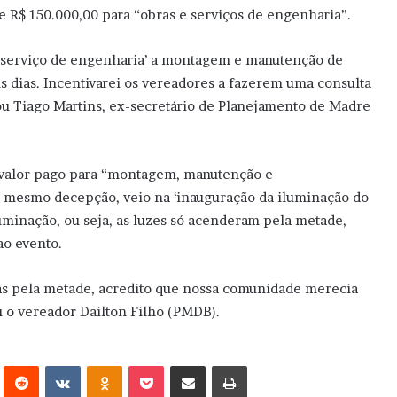
e R$ 150.000,00 para “obras e serviços de engenharia”.
 serviço de engenharia’ a montagem e manutenção de
s dias. Incentivarei os vereadores a fazerem uma consulta
 Tiago Martins, ex-secretário de Planejamento de Madre
o valor pago para “montagem, manutenção e
é mesmo decepção, veio na ‘inauguração da iluminação do
luminação, ou seja, as luzes só acenderam pela metade,
ao evento.
as pela metade, acredito que nossa comunidade merecia
u o vereador Dailton Filho (PMDB).
erest
Reddit
VK
OK
Pocket
Compartilhar via e-mail
Imprimir