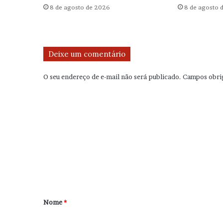
8 de agosto de 2026
8 de agosto 
Deixe um comentário
O seu endereço de e-mail não será publicado.
Campos obri
C
o
m
e
n
t
á
r
Nome
*
i