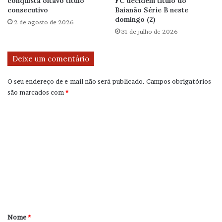
conquista oitavo título
FC decidem título do
consecutivo
Baianão Série B neste
domingo (2)
2 de agosto de 2026
31 de julho de 2026
Deixe um comentário
O seu endereço de e-mail não será publicado.
Campos obrigatórios
são marcados com
*
C
o
m
e
n
t
á
r
Nome
*