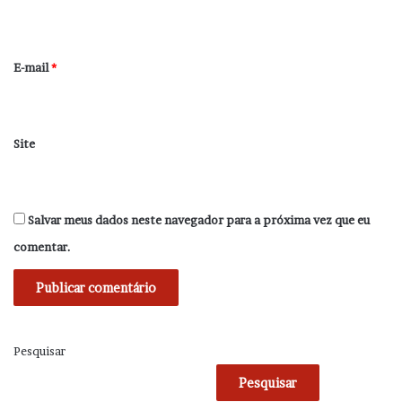
i
o
*
E-mail
*
Site
Salvar meus dados neste navegador para a próxima vez que eu
comentar.
Pesquisar
Pesquisar