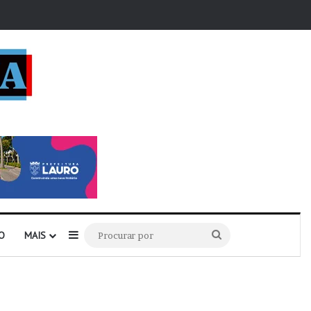
r
Barra Lateral
Procurar
O
MAIS
por