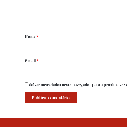
e
n
t
á
r
Nome
*
i
o
*
E-mail
*
Salvar meus dados neste navegador para a próxima vez 