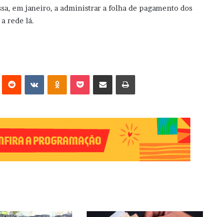
sa, em janeiro, a administrar a folha de pagamento dos
a rede lá.
erest
Reddit
VK
OK
Pocket
Compartilhar via e-mail
Imprimir