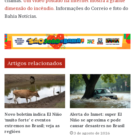
chamas.
Um vídeo postado na internet mostra a grande
dimensão do incêndio.
Informações do Correio e foto do
Bahia Notícias.
Artigos relacionados
Novo boletim indica El Niño
Alerta do Inmet: super El
‘muito forte’ e eventos
Niño se aproxima e pode
extremos no Brasil; veja as
causar desastres no Brasil
regiões
3 de agosto de 2026