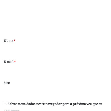
m
e
n
t
á
r
Nome
*
i
o
*
E-mail
*
Site
Salvar meus dados neste navegador para a próxima vez que eu