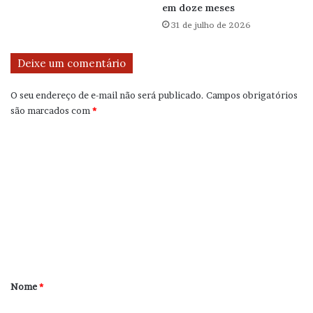
em doze meses
31 de julho de 2026
Deixe um comentário
O seu endereço de e-mail não será publicado.
Campos obrigatórios
são marcados com
*
C
o
m
e
n
t
á
r
Nome
*
i