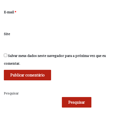
o
*
E-mail
*
Site
Salvar meus dados neste navegador para a próxima vez que eu
comentar.
Pesquisar
Pesquisar