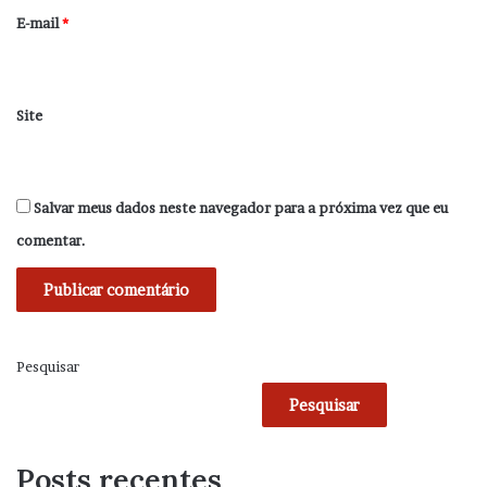
*
E-mail
*
Site
Salvar meus dados neste navegador para a próxima vez que eu
comentar.
Pesquisar
Pesquisar
Posts recentes