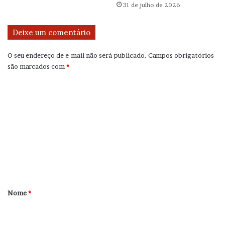
31 de julho de 2026
Deixe um comentário
O seu endereço de e-mail não será publicado.
Campos obrigatórios
são marcados com
*
C
o
m
e
n
t
á
r
Nome
*
i
o