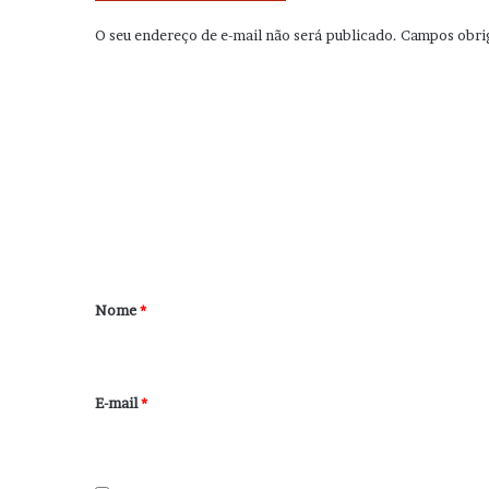
O seu endereço de e-mail não será publicado.
Campos obri
C
o
m
e
n
t
á
r
Nome
*
i
o
*
E-mail
*