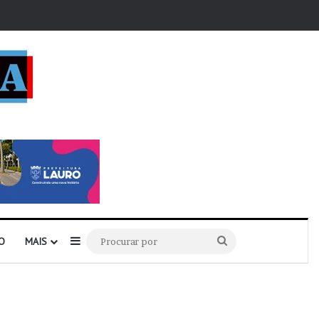
r
Barra Lateral
Procurar
O
MAIS
por