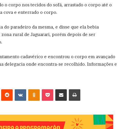
o o corpo nos tecidos do sofá, arrastado o corpo até o
ma cova e enterrado o corpo.
ia do paradeiro da mesma, e disse que ela bebia
 zona rural de Jaguarari, porém depois de ser
o.
vantamento cadavérico e encontrou o corpo em avançado
na delegacia onde encontra-se recolhido. Informações e
erest
Reddit
VK
OK
Pocket
Compartilhar via e-mail
Imprimir