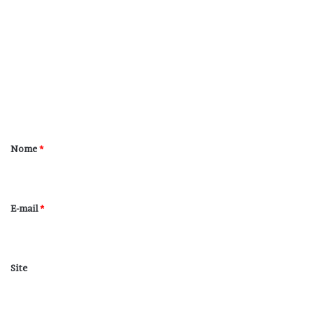
o
m
e
n
t
á
r
Nome
*
i
o
*
E-mail
*
Site