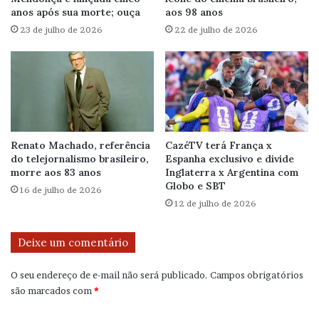
anos após sua morte; ouça
aos 98 anos
23 de julho de 2026
22 de julho de 2026
Renato Machado, referência
CazéTV terá França x
do telejornalismo brasileiro,
Espanha exclusivo e divide
morre aos 83 anos
Inglaterra x Argentina com
Globo e SBT
16 de julho de 2026
12 de julho de 2026
Deixe um comentário
O seu endereço de e-mail não será publicado.
Campos obrigatórios
são marcados com
*
C