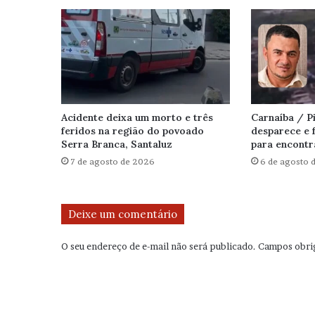
Acidente deixa um morto e três
Carnaíba / 
feridos na região do povoado
desparece e f
Serra Branca, Santaluz
para encontr
7 de agosto de 2026
6 de agosto 
Deixe um comentário
O seu endereço de e-mail não será publicado.
Campos obri
C
o
m