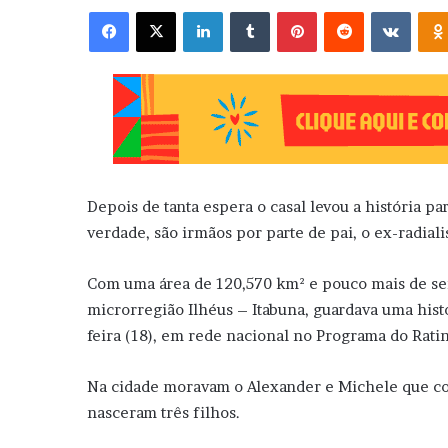
Facebook
X
Linkedin
Tumblr
Pinterest
Reddit
VK
Depois de tanta espera o casal levou a história par
verdade, são irmãos por parte de pai, o ex-radiali
Com uma área de 120,570 km² e pouco mais de seis 
microrregião Ilhéus – Itabuna, guardava uma histó
feira (18), em rede nacional no Programa do Rati
Na cidade moravam o Alexander e Michele que co
nasceram três filhos.