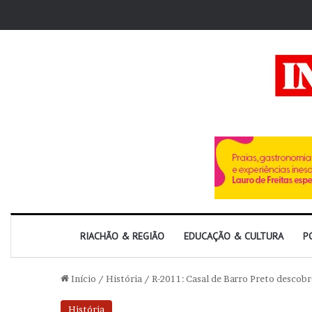
RIACHÃO & REGIÃO
EDUCAÇÃO & CULTURA
P
Início
/
História
/
R-2011: Casal de Barro Preto descob
História