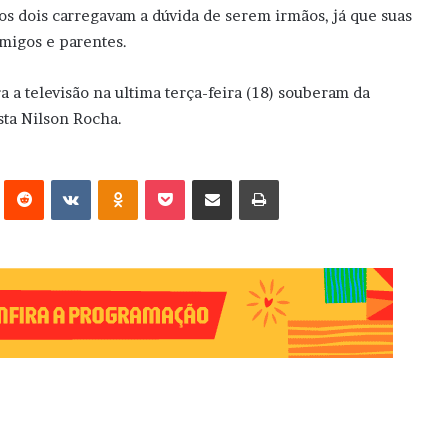
s dois carregavam a dúvida de serem irmãos, já que suas
migos e parentes.
ra a televisão na ultima terça-feira (18) souberam da
sta Nilson Rocha.
erest
Reddit
VK
OK
Pocket
Compartilhar via e-mail
Imprimir