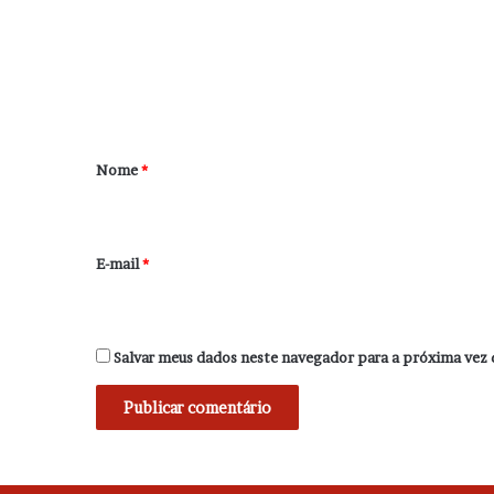
e
n
t
á
r
Nome
*
i
o
*
E-mail
*
Salvar meus dados neste navegador para a próxima vez 