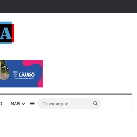
r
Barra Lateral
Procurar
O
MAIS
por