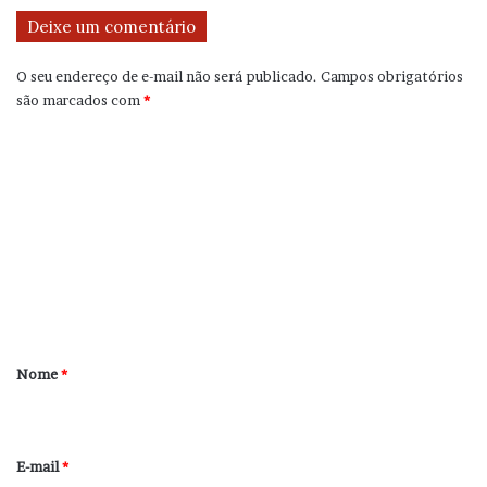
Deixe um comentário
O seu endereço de e-mail não será publicado.
Campos obrigatórios
são marcados com
*
C
o
m
e
n
t
á
r
Nome
*
i
o
*
E-mail
*